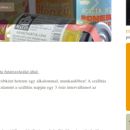
ebben »
E
pó
 futárszolgálat által:
gyébként hetente egy alkalommal, munkaidőben! A szállítás
valamint a szállítás napján egy 3 órás intervallumot az