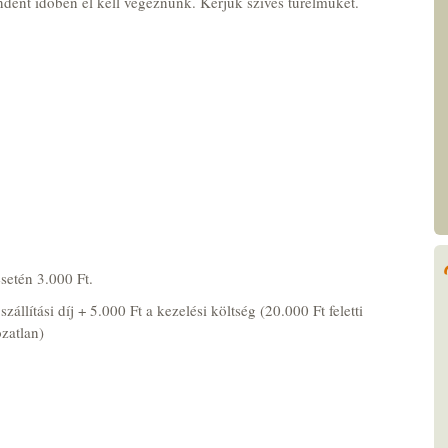
ent időben el kell végeznünk. Kérjük szíves türelmüket.
esetén 3.000 Ft.
llítási díj + 5.000 Ft a kezelési költség (20.000 Ft feletti
ozatlan)