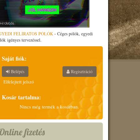
GYEDI FELIRATOS PÓLÓK
- Céges pólók, egyedi
lók igényes tervezéssel.
Saját fiók:
Belépés
Regisztráció
Elfelejtett jelszó
Kosár tartalma:
Nincs még termék a kosárban.
Online fizetés