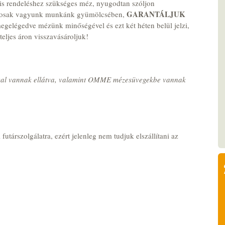
is rendeléshez szükséges méz, nyugodtan szóljon
GARANTÁLJUK
iztosak vagyunk munkánk gyümölcsében,
egelégedve mézünk minőségével és ezt két héten belül jelzi,
eljes áron visszavásároljuk!
val vannak ellátva, valamint OMME mézesüvegekbe vannak
 futárszolgálatra, ezért jelenleg nem tudjuk elszállítani az