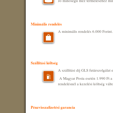
Jó minőségű méz termeléséhez mind
Minimális rendelés
A minimális rendelés 6.000 Forint.
Szállítási költség
A szállítási díj GLS futárszolgálat 
A Magyar Posta esetén 1.990 Ft a szá
rendelésnél a kezelési költség vált
Pénzvisszafizetési garancia