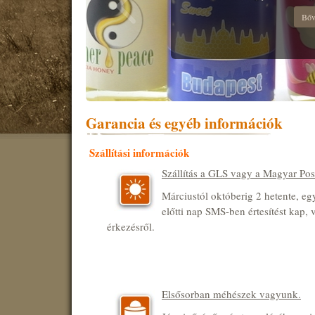
Bőv
Garancia és egyéb információk
Szállítási információk
Szállítás a GLS vagy a Magyar Posta
Márciustól októberig 2 hetente, e
előtti nap SMS-ben értesítést kap, 
érkezésről.
Elsősorban méhészek vagyunk.