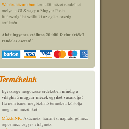
Webáruházunkban
termelői mézet rendelhet
melyet a GLS vagy a Magyar Posta
futárszolgálat szállít ki az egész ország
területén.
Akár ingyenes szállítás 20.000
forint
értékű
rendelés esetén!
!
Termékeink
mindig a
Egészsége megőrzése érdekében
világhírű magyar mézek egyikét vásárolja!
Ha nem ismer megbízható terméket,
kóstolja
meg a mi mézünket
!
MÉZEINK:
Akácméz; hársméz; napraforgóméz;
repceméz; vegyes virágméz;