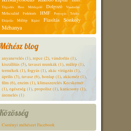
Etetés
Dolgozó
Tőgyelés
Here
Méhlegelő
Vándorlás
HMF
Méhcsalád
Fedelezés
Potyogás
Telelés
Fiasítás
Sonkoly
Műlép
Eltájolás
Kijáró
Méhanya
Méhész blog
anyanevelés (1)
,
repce (2)
,
vándorlás (1)
,
kiszállítás (5)
,
tavaszi munkák (1)
,
műlép (1)
,
termékek (1)
,
fogyás (1)
,
akác virágzás (1)
,
április (3)
,
tavasz (6)
,
honlap (1)
,
akácméz (1)
,
film (6)
,
enzim (1)
,
klímaszerelés Kecskemét
(1)
,
egészség (1)
,
propolisz (1)
,
karácsony (1)
,
áremelés (1)
Közösség
Cserényi méhészet Facebook