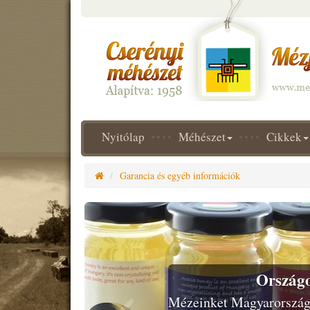
Nyitólap
Méhészet
Cikkek
Garancia és egyéb információk
Previous
Országos
Mézeinket Magyarország 