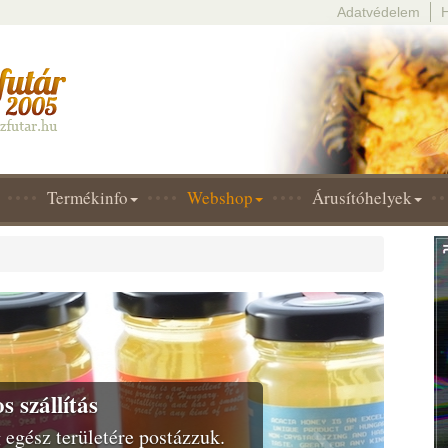
Adatvédelem
Termékinfo
Webshop
Árusítóhelyek
Next
 szállítás
egész területére postázzuk.