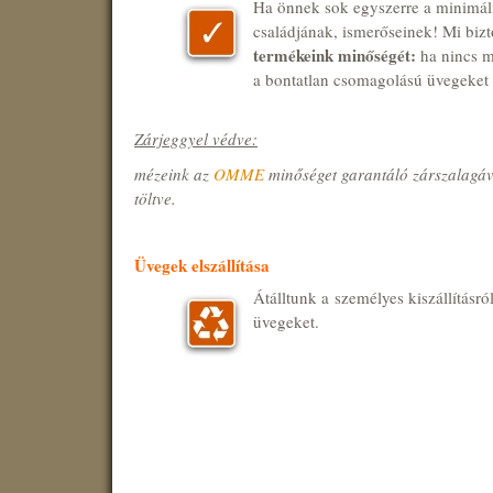
Ha önnek sok egyszerre a minimál
családjának, ismerőseinek! Mi b
termékeink minőségét:
ha nincs m
a bontatlan csomagolású üvegeket t
Zárjeggyel védve:
mézeink az
OMME
minőséget garantáló zárszalagá
töltve.
Üvegek elszállítása
Átálltunk a személyes kiszállításról
üvegeket.