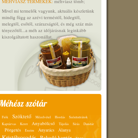
MÉHVIASZ TERMÉKEK:
méhviasz tömb;
Mivel mi termelők vagyunk, aktuális készletünk
mindig függ az azévi terméstől, hidegtől,
melegtől, esőtől, szárazságtól, és még száz más
tényezőtől...a méh az időjárásnak leginkább
kiszolgáltatott haszonállat.
Méhész szótár
Szöktető
Fiók
Mézelvétel
Hordás
Szénhidrátok
Anyabölcső
Kaptárvas
Keret
Tájolás
Sírás
Dandár
Pörgetés
Anyarács
Álanya
Enzim
Kristályosodás
Rakodó kaptár