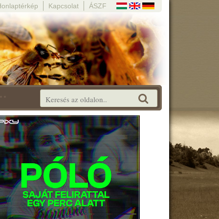
Honlaptérkép
Kapcsolat
ÁSZF